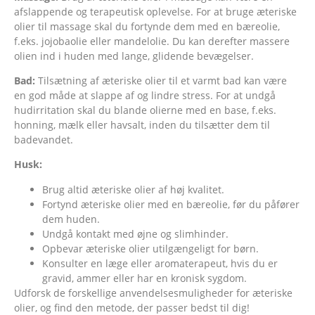
afslappende og terapeutisk oplevelse. For at bruge æteriske
olier til massage skal du fortynde dem med en bæreolie,
f.eks. jojobaolie eller mandelolie. Du kan derefter massere
olien ind i huden med lange, glidende bevægelser.
Bad:
Tilsætning af æteriske olier til et varmt bad kan være
en god måde at slappe af og lindre stress. For at undgå
hudirritation skal du blande olierne med en base, f.eks.
honning, mælk eller havsalt, inden du tilsætter dem til
badevandet.
Husk:
Brug altid æteriske olier af høj kvalitet.
Fortynd æteriske olier med en bæreolie, før du påfører
dem huden.
Undgå kontakt med øjne og slimhinder.
Opbevar æteriske olier utilgængeligt for børn.
Konsulter en læge eller aromaterapeut, hvis du er
gravid, ammer eller har en kronisk sygdom.
Udforsk de forskellige anvendelsesmuligheder for æteriske
olier, og find den metode, der passer bedst til dig!