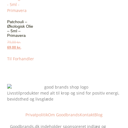
Patchouli –
Økologisk Olie
– 5ml –
Primavera
79,00
kr.
69,00
kr.
Til Forhandler
Livsstilprodukter med alt til krop og sind for positiv energi,
bevidsthed og livsglæde
Privatpolitik
Om Goodbrands
Kontakt
Blog
Goodbrands.dk indeholder sponsoreret indlæg og