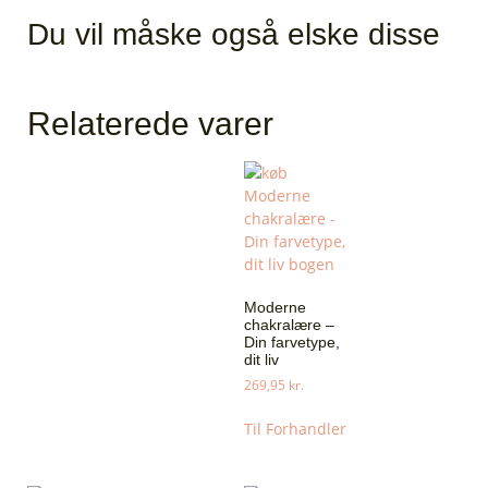
Du vil måske også elske disse
Relaterede varer
Moderne
chakralære –
Din farvetype,
dit liv
269,95
kr.
Til Forhandler