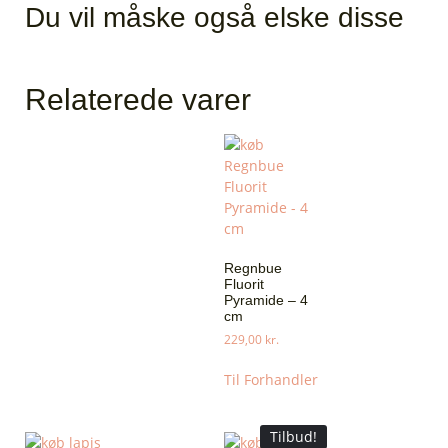
Du vil måske også elske disse
Relaterede varer
Regnbue
Fluorit
Pyramide – 4
cm
229,00
kr.
Til Forhandler
Tilbud!